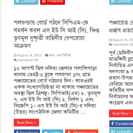
LinkedIn
Pinterest
LinkedIn
পলশুন্ডায় বোর্ড গঠনে সিপিএম-কে
পঞ্চায়েত 
সমর্থন করল এস ইউ সি আই (সি), ক্ষিপ্ত
প্রস্তাব প
তৃণমূল দুষ্কৃতী বাহিনীর বেপরোয়া
August 16, 2
আক্রমণ
Comments Of
পূর্ব মেদি
August 16, 2023
খবর
,
প্রেস রিলিজ
মাতঙ্গিনী ব্
on
Comments Off
নির্বাচিত এ
পলশুন্ডায়
১০ আগস্ট ছিল নদিয়া জেলার পলাশিপাড়া
বোর্ড
সদস্যরা ৯ 
থানায় তেহট্ট-২ ব্লকে পলশুন্ডা ১নং গ্রাম
গঠনে
প্রধান-উপপ্
সিপিএম-
পঞ্চায়েতের বোর্ড গঠনের দিন। কারওরই
বেরিয়ে আস
কে
একক সংখ্যাগরিষ্ঠতা না থাকায় পঞ্চায়েতের
সমর্থন
কমিটির সম্
অবস্থা ছিল ত্রিশঙ্কু। সিপিআই(এম) ৮, তৃণমূল
করল
নির্বাচনের
এস
৭, এস ইউ সি আই (সি) ২, নির্দল ১ এবং
কংগ্রেস এব
ইউ
বিজেপি ১। এস ইউ সি আই (সি)-র নদিয়া
সি
(উত্তর) সাংগঠনিক জেলা কমিটির …
আই
Read More »
(সি),
ক্ষিপ্ত
Read More »
Faceboo
তৃণমূল
দুষ্কৃতী
LinkedIn
Facebook
Twitter
Stumbleupon