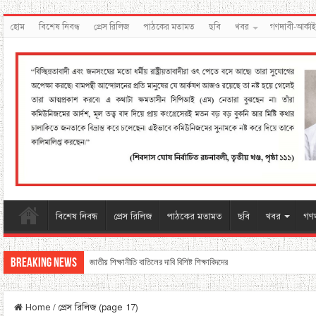
হোম
বিশেষ নিবন্ধ
প্রেস রিলিজ
পাঠকের মতামত
ছবি
খবর
গণদাবী-আর্কা
বিশেষ নিবন্ধ
প্রেস রিলিজ
পাঠকের মতামত
ছবি
খবর
গণদ
Breaking News
জাতীয় শিক্ষানীতি বাতিলের দাবি বিশিষ্ট শিক্ষাবিদদের
Home
/
প্রেস রিলিজ (page 17)