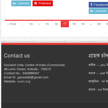
LinkedIn
Pinterest
Faceboo
LinkedIn
17
« First
...
10
«
15
16
18
19
»
20
3
Contact us
গ্রাহক চাঁদ
Socialist Unity Centre of India (Communist)
বার্ষিক --- ১৫০ 
48,Lenin Sarani, Kolkata - 700013
Contact No.: 9432889347
সডাক --- ১৬৫ ট
Email ID: ganadabi@gmail.com
Website:
sucic.org
ষান্মাসিক - ৭৫ ট
সডাক - ৮৫ টাক