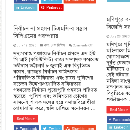
বাহিনীর
LinkedIn
বেপরোয়া
Pinterest
আক্রমণ
মণিপুরে বর্
বিজেপি 
নির্বাচন না প্রহসন টিএমসি-র সন্ত্রাস
সিপিএমের পরম্পরায়
July 26, 2023
মণিপুরে প
on
July 12, 2023
খবর
,
প্রেস রিলিজ
Comments Off
মহিলাকে ছি
নির্বাচন
সদ্যসমাপ্ত পঞ্চায়েত নির্বাচন প্রসঙ্গে এস ইউ
না
যোগসাজশে 
সি আই (কমিউনিস্ট) রাজ্য সম্পাদক কমরেড
প্রহসন
দুর্বৃত্ত যেভ
টিএমসি-
চণ্ডীদাস ভট্টাচার্য ৮ জুলাই এক বিবৃতিতে
হাঁটিয়েছে ও
র
বলেন, রাজ্যের নির্বাচন কমিশনের
সন্ত্রাস
সেই ঘটনার ত
পরিকল্পিত নিষ্ক্রিয়তা এবং রাজ্য পুলিশের
সিপিএমের
মহিলা সাংস
পরম্পরায়
সচেতন উদ্দেশ্যপ্রণোদিত সক্রিয়তায়
সম্পাদক কম
পঞ্চায়েত নির্বাচন পুরোপুরি প্রহসনে পরিণত
বিবৃতিতে বল
হয়েছে। পুলিশ এবং কমিশনের চোখের
লজ্জাজনক
সামনেই শাসক দলের হয়ে সমাজবিরোধীরা
বোমাবাজি করে, গুলি চালিয়ে মনোনয়ন …
Read More »
Read More »
Faceboo
LinkedIn
Facebook
Twitter
Stumbleupon