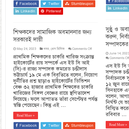
Faceboo
Facebook
Twitter
Stumbleupon
LinkedIn
LinkedIn
Pinterest
সুষ্ঠু ও অব
শিক্ষকদের সামাজিক অবমাননার জন্য
করুন, নির্
সরকারই দায়ী
সম্পাদকের
on
May 24, 2023
খবর
,
প্রেস রিলিজ
Comments Off
শিক্ষকদের
June 14, 202
প্রাথমিক শিক্ষকদের চাকরি খারিজ সংক্রান্ত
সামাজিক
Comments Of
হাইকোর্টের রায় সম্পর্কে এস ইউ সি আই
অবমাননার
এস ইউ সি 
জন্য
(সি)-র রাজ্য সম্পাদক কমরেড চণ্ডীদাস
সম্পাদক চণ্ড
সরকারই
ভট্টাচার্য ১৯ মে এক বিবৃতিতে বলেন, নিয়োগ
দায়ী
নির্বাচনকে 
দুর্নীতির প্রশ্ন ছাড়াও হাইকোর্টের ডিভিশন
১২ জুন রাজ
বেঞ্চ ৩২ হাজার প্রাথমিক শিক্ষকের চাকরি
সিনহাকে এক
খারিজের সিঙ্গল বেঞ্চের রায়ে স্থগিতাদেশ
বলেন, আগামী
দিয়েছে। ফলে আপাতত তাঁরা সেপ্টেম্বর পর্যন্ত
নির্ঘন্ট যে
স্বস্তি পেয়েছেন। কিন্তু এই …
বিস্মিত কর
রবিবার …
Read More »
Read More »
Facebook
Twitter
Stumbleupon