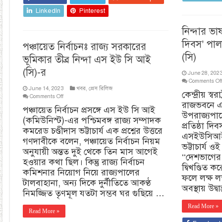
LinkedIn
Pinterest
নিন্দার ভাষ
দিবস’ পাল
পঞ্চায়েত নির্বাচনঃ রাজ্য সরকারের
(সি)
ভূমিকার তীব্র নিন্দা এস ইউ সি আই
(সি)-র
June 28, 202
Comments Of
June 14, 2023
খবর
,
প্রেস রিলিজ
কেন্দ্রীয় স্বর
on
Comments Off
রাজভবনে এব
পঞ্চায়েত
পঞ্চায়েত নির্বাচন প্রসঙ্গে এস ইউ সি আই
নির্বাচনঃ
উপরাজ্যপাল
(কমিউনিস্ট)-এর পশ্চিমবঙ্গ রাজ্য সম্পাদক
রাজ্য
প্রতিষ্ঠা দি
সরকারের
কমরেড চণ্ডীদাস ভট্টাচার্য এক প্রশ্নের উত্তরে
এসইউসিআই (
ভূমিকার
গণদাবীকে বলেন, পঞ্চায়েত নির্বাচন নিয়ম
তীব্র
ভট্টাচার্য 
অনুযায়ী অন্তত দুই থেকে তিন মাস আগেই
নিন্দা
‘‘দেশভাগের 
এস
হওয়ার কথা ছিল। কিন্তু রাজ্য নির্বাচন
দ্বিখণ্ডিত কর
ইউ
কমিশনার নিয়োগ নিয়ে রাজ্যপালের
সি
ফলে লক্ষ ল
টালবাহানা, অন্য দিকে দুর্নীতিতে আকণ্ঠ
আই
অবস্থায় উদ্বা
(সি)-
নিমজ্জিত তৃণমূল যতটা সম্ভব ঘর গুছিয়ে …
র
Read More »
Read More »