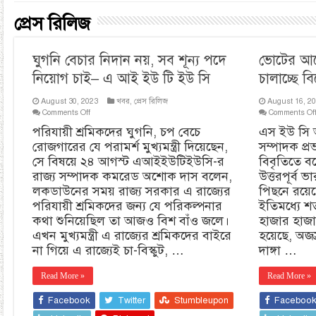
প্রেস রিলিজ
ঘুগনি বেচার নিদান নয়, সব শূন্য পদে
ভোটের আগ
নিয়োগ চাই– এ আই ইউ টি ইউ সি
চালাচ্ছে ব
August 30, 2023
খবর
,
প্রেস রিলিজ
August 16, 2
on
Comments Off
Comments Of
ঘুগনি
পরিযায়ী শ্রমিকদের ঘুগনি, চপ বেচে
এস ইউ সি 
বেচার
রোজগারের যে পরামর্শ মুখ্যমন্ত্রী দিয়েছেন,
সম্পাদক প্
নিদান
নয়,
সে বিষয়ে ২৪ আগস্ট এআইইউটিইউসি-র
বিবৃতিতে বল
সব
রাজ্য সম্পাদক কমরেড অশোক দাস বলেন,
উত্তরপূর্ব 
শূন্য
লকডাউনের সময় রাজ্য সরকার এ রাজ্যের
পিছনে রয়েছ
পদে
নিয়োগ
পরিযায়ী শ্রমিকদের জন্য যে পরিকল্পনার
ইতিমধ্যে শত
চাই–
কথা শুনিয়েছিল তা আজও বিশ বাঁও জলে।
হাজার হাজার
এ
এখন মুখ্যমন্ত্রী এ রাজ্যের শ্রমিকদের বাইরে
হয়েছে, অজস
আই
ইউ
না গিয়ে এ রাজ্যেই চা-বিস্কুট, …
দাঙ্গা …
টি
ইউ
Read More »
Read More »
সি
Facebook
Twitter
Stumbleupon
Faceboo