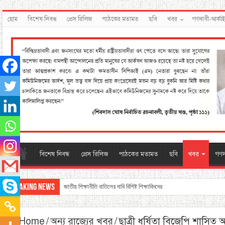
হোম
বিশেষ নিবন্ধ
প্রেস রিলিজ
পাঠকের মতামত
ছবি
খবর
গণদাবী-আর্কা
বিশেষ নিবন্ধ
প্রেস রিলিজ
পাঠকের মতামত
ছবি
খবর
গণদ
Breaking News
জাতীয় শিক্ষানীতি বাতিলের দাবি বিশিষ্ট শিক্ষাবিদদের
Home
/
অন্য রাজ্যের খবর
/
ছাত্রী ধর্ষিতা বিজেপি শাসিত