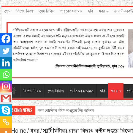
হোম
বিশেষ নিবন্ধ
প্রেস রিলিজ
পাঠকের মতামত
ছবি
খবর
গণদাবী-আর্কা
বিশেষ নিবন্ধ
প্রেস রিলিজ
পাঠকের মতামত
ছবি
খবর
গণদ
Breaking News
দলের কোচবিহার অফিস ভাঙচুরের তীব্র প্রতিবাদ
Home
/
খবর
/
স্মার্ট মিটারঃ রাজ্য বিদ্যুৎ বণ্টন দপ্তরে বিক