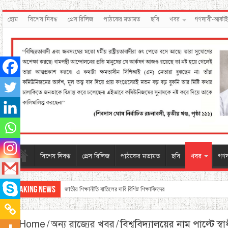
হোম
বিশেষ নিবন্ধ
প্রেস রিলিজ
পাঠকের মতামত
ছবি
খবর
গণদাবী-আর্কা
বিশেষ নিবন্ধ
প্রেস রিলিজ
পাঠকের মতামত
ছবি
খবর
গণদ
Breaking News
জাতীয় শিক্ষানীতি বাতিলের দাবি বিশিষ্ট শিক্ষাবিদদের
Home
/
অন্য রাজ্যের খবর
/
বিশ্ববিদ্যালয়ের নাম পাল্টে স