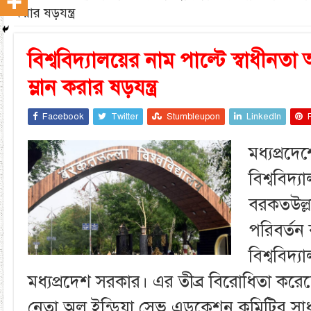
করার ষড়যন্ত্র
বিশ্ববিদ্যালয়ের নাম পাল্টে স্বাধীন
ম্লান করার ষড়যন্ত্র
Facebook
Twitter
Stumbleupon
LinkedIn
মধ্যপ্রদে
বিশ্ববিদ্
বরকতউল্লা
পরিবর্ত
বিশ্ববিদ্য
মধ্যপ্রদেশ সরকার। এর তীব্র বিরোধিতা করে
নেতা অল ইন্ডিয়া সেভ এডুকেশন কমিটির সা