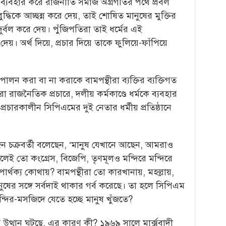
কে ব্যবহার করে রাজনীতি সমাজ অগ্রগতির পথে প্রবল
বুদ্ধিকে আচ্ছন্ন করে দেয়, তাই শোষিত মানুষের মুক্তির
্বল করে দেয়। পুঁজিপতিরা তাই ধর্মের এই
অর্থ দিয়ে, প্রচার দিয়ে তাকে ফুলিয়ে-ফাঁপিয়ে
ম পালন করা বা না করাকে বামপন্থীরা ব্যক্তির ব্যক্তিগত
 রাজনৈতিক প্রচারে, দলীয় কর্মকাণ্ডে ধর্মকে ব্যবহার
্রচারকালীন সিপিএমের দুই নেতার ধর্মীয় প্রতিষ্ঠানে
ুজন চক্রবর্তী বলেছেন, ‘মানুষ যেখানে আছেন, আমরাও
ুলেই তো কংগ্রেস, বিজেপি, তৃণমূলও মন্দিরে মন্দিরে
র্থক্য কোথায়? বামপন্থীরা তো কারখানায়, মহল্লায়,
ুষের সঙ্গে সর্বদাই থাকার গর্ব করেছে। তা হলে সিপিএম
্দির-মসজিদে যেতে হচ্ছে মানুষ খুঁজতে?
 উত্থান ঘটছে, এর কারণ কী? ১৯৬৯ সালে মার্ক্সবাদী