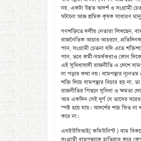
নয়, একটা উন্নত আদর্শ ও সংগ্রামী চে
ঘটানো আজ শ্রমিক কৃষক সাধারণ মানুষে
গণশক্তিতে দলীয় নেতারা লিখছেন, বাম
রাজনৈতিক আচার-আচরণে, প্রতিদিনকার 
পান, সংগ্রামী চেতনা যদি এতে শক্তি
পান, তবে কর্মী-সমর্থকরাও কোন দিকে
এই সুবিধাবাদী রাজনীতি এ দেশে বামপ
না পড়ার কথা নয়। বামপন্থার ন্যূনত
শক্তি দিয়ে বামপন্থার বিচার হয় না, 
রাজনীতির পিছনে সুবিধা ও ক্ষমতা দ
আর একদিন সেই দুর্গ যে তাসের ঘরে
স্পষ্ট হয়ে যায়। আদর্শের শক্ত ভিত 
করে না।
এসইউসিআই( কমিউনিস্ট ) বাম বিকল্প
সংগ্রামী বামপন্থাকে হাতিয়ার করে কে