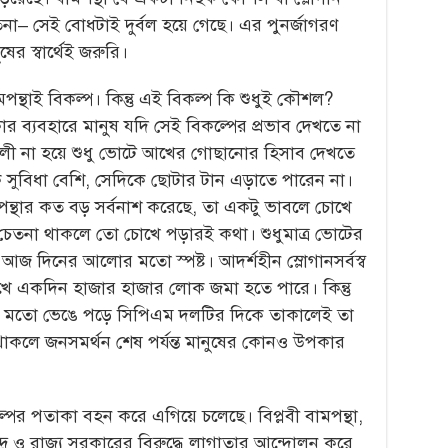
তনা– সেই বোধটাই দুর্বল হয়ে গেছে। এর পুনর্জাগরণ
র স্বার্থেই জরুরি।
পন্থাই বিকল্প। কিন্তু এই বিকল্প কি শুধুই কৌশল?
ব্যবহারে মানুষ যদি সেই বিকল্পের প্রভাব দেখতে না
শালী না হয়ে শুধু ভোটে আখের গোছানোর হিসাব দেখতে
 সুবিধা বেশি, সেদিকে ছোটার টান এড়াতে পারেন না।
ন্থার কত বড় সর্বনাশ করেছে, তা একটু ভাবলে চোখে
ম চেতনা থাকলে তো চোখে পড়ারই কথা। শুধুমাত্র ভোটের
তা আজ দিনের আলোর মতো স্পষ্ট। আদর্শহীন স্লোগানসর্বস্ব
েখে একদিন হাজার হাজার লোক জমা হতে পারে। কিন্তু
র মতো ভেঙে পড়ে সিপিএম দলটির দিকে তাকালেই তা
না থাকলে জনসমর্থন শেষ পর্যন্ত মানুষের কোনও উপকার
ের পতাকা বহন করে এগিয়ে চলেছে। বিপ্লবী বামপন্থা,
ন্দ্র ও রাজ্য সরকারের বিরুদ্ধে লাগাতার আন্দোলন করে