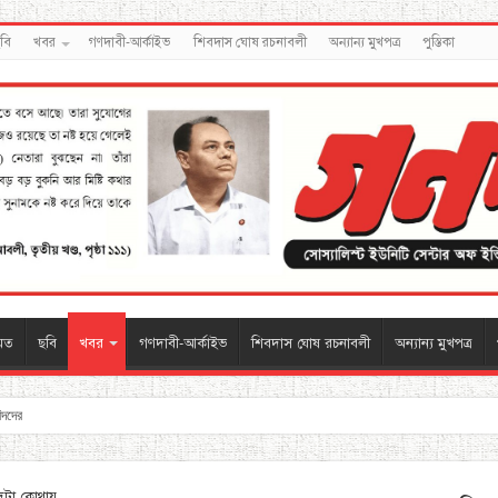
বি
খবর
গণদাবী-আর্কাইভ
শিবদাস ঘোষ রচনাবলী
অন্যান্য মুখপত্র
পুস্তিকা
মত
ছবি
খবর
গণদাবী-আর্কাইভ
শিবদাস ঘোষ রচনাবলী
অন্যান্য মুখপত্র
বিদদের
দটা কোথায়