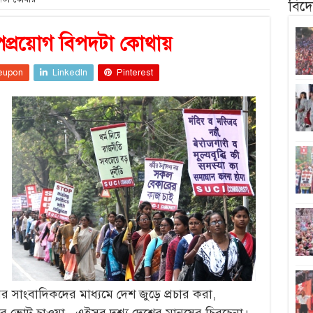
বিদ
পপ্রয়োগ বিপদটা কোথায়
eupon
LinkedIn
Pinterest
বর সাংবাদিকদের মাধ্যমে দেশ জুড়ে প্রচার করা,
রে ভোট চাওয়া– এইসব দৃশ্য দেশের মানুষের চিরচেনা।