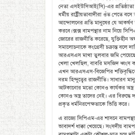
নেতা এসইউসিআই(সি)-এর প্রতিষ্ঠাত
ধর্মীয় রাষ্ট্রীয়তাবাদীরা ওঁত পেতে 
আন্দোলনের প্রতি মানুষের যে আকর্ষণ 
করবে।ক্সক্স বামপন্থার নাম নিয়ে স
জোরের রাজনীতি করেছে, যুক্তিহীন অন্ধ
সমালোচনাকে কংগ্রেসী চক্রান্ত বলে দাগি
আরএসএস মাথা তুলবার জমি পেয়েছে। 
খেলা খেলছিল, বাবরি মসজিদ ধ্বংস 
এখন আরএসএস-বিজেপির শক্তিবৃদ্ধিতে
নরম হিন্দুত্বের রাজনীতি। সাধারণ মান
আটকানোর মতো কোনও কার্যকর অস্ত্র কং
কোনও অস্ত্র তাদের নেই। এর বিরুদ্ধে দ
প্রকৃত ধর্মনিরপেক্ষতাকে ভিত্তি করে।
এ রাজ্যে সিপিএম-এর শাসনে বামপন্থার 
ভাবাদর্শ ধাক্কা খেয়েছে। সংসদীয় বামপ
বামপন্থাটা একটা কৌশল-মাত্র হয়ে দাঁ