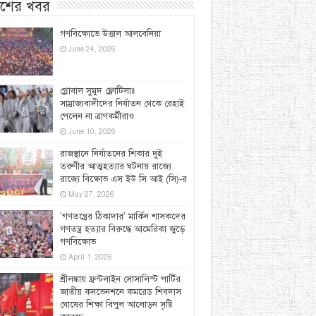
েশের খবর
গণবিক্ষোভে উত্তাল আলবেনিয়া
June 24, 2026
গ্লোবাল সুমুদ ফ্লোটিলাঃ
সাম্রাজ্যবাদীদের নির্যাতন থেকে রেহাই
পেলেন না ত্রাণকর্মীরাও
June 10, 2026
রাজস্থানে নির্যাতনের শিকার দুই
তরুণীর আত্মহত্যার ঘটনায় রাজ্যে
রাজ্যে বিক্ষোভ এস ইউ সি আই (সি)-র
May 27, 2026
‘গণতন্ত্রের ঠিকাদার’ মার্কিন শাসকদের
গণতন্ত্র হত্যার বিরুদ্ধে আমেরিকা জুড়ে
গণবিক্ষোভ
April 1, 2026
শ্রীলঙ্কায় ফ্রন্টলাইন সোসালিস্ট পার্টির
জাতীয় কনভেনশনে কমরেড শিবদাস
ঘোষের শিক্ষা বিপুল আলোড়ন সৃষ্টি