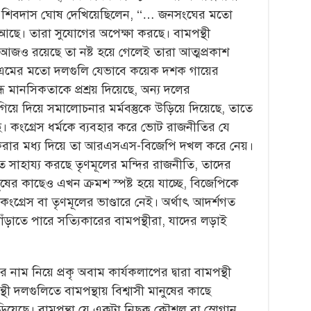
া শিবদাস ঘোষ দেখিয়েছিলেন, ‘‘… জনসংঘের মতো
বসে আছে। তারা সুযোগের অপেক্ষা করছে। বামপন্থী
আজও রয়েছে তা নষ্ট হয়ে গেলেই তারা আত্মপ্রকাশ
িপিএমের মতো দলগুলি যেভাবে কয়েক দশক গায়ের
 মানসিকতাকে প্রশ্রয় দিয়েছে, অন্য দলের
য়ে দিয়ে সমালোচনার মর্মবস্তুকে উড়িয়ে দিয়েছে, তাতে
কংগ্রেস ধর্মকে ব্যবহার করে ভোট রাজনীতির যে
করার মধ্য দিয়ে তা আরএসএস-বিজেপি দখল করে নেয়।
 সাহায্য করছে তৃণমূলের মন্দির রাজনীতি, তাদের
ুষের কাছেও এখন ক্রমশ স্পষ্ট হয়ে যাচ্ছে, বিজেপিকে
গ্রেস বা তৃণমূলের ভাণ্ডারে নেই। অর্থাৎ আদর্শগত
াঁড়াতে পারে সত্যিকারের বামপন্থীরা, যাদের লড়াই
নাম নিয়ে প্রকৃ অবাম কার্যকলাপের দ্বারা বামপন্থী
ন্থী দলগুলিতে বামপন্থায় বিশ্বাসী মানুষের কাছে
ড়িয়েছে। বামপন্থা যে একটা নিছক কৌশল বা স্লোগান