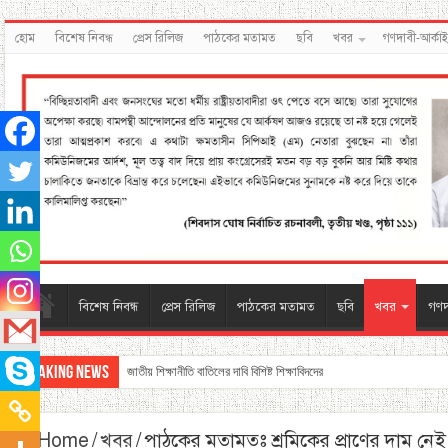
হোম
বিশেষ নিবন্ধ
প্রেস রিলিজ
পাঠকের মতামত
ছবি
খবর
গণদাবী-আর্কা
বিশেষ নিবন্ধ
প্রেস রিলিজ
পাঠকের মতামত
ছবি
খবর
গণদ
Breaking News
জাতীয় শিক্ষানীতি বাতিলের দাবি বিশিষ্ট শিক্ষাবিদদের
Home
/
খবর
/
পাঠকের মতামতঃ শ্রমিকের প্রাণের দাম নেই