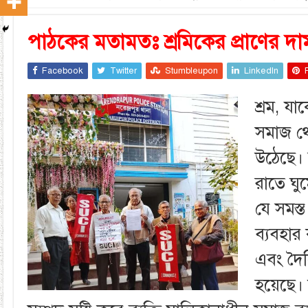
পাঠকের মতামতঃ শ্রমিকের প্রাণের দা
Facebook
Twitter
Stumbleupon
LinkedIn
শ্রম, য
সমাজ থ
উঠেছে। 
রাতে ঘুম
যে সমস্ত
ব্যবহার 
এবং দৈহি
হয়েছে। 