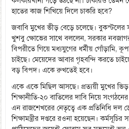
কলকারখানা গড়ে উঠছে না। চাকরিও তেমন নে
হাতের কাজ শিখিয়ে দিলে চাকরি হবে?
জবাবি মুখের ভীড় বেড়ে চলেছে। বুকস্টলের সা
খুশবু ক্ষোভের সাথে বললেন, সরকার নবজাগরণে
বিপরীতে গিয়ে মধ্যযুগের ধর্মীয় গোঁড়ামি, কূপ
চাইছে। মেয়েদের আবার গৃহবন্দি করতে চাইছ
বড় বিপদ। একে রুখতেই হবে।
একে একে মিছিল আসছে। প্রত্যয়ী মুখের ভি
শিক্ষানীতি-২০ বাতিলের দাবি নিয়ে সংগঠনে
এন রাজশেখরের নেতৃত্বে এক প্রতিনিধি দল ডে
শিক্ষামন্ত্রীর দপ্তরে রওনা হয়েছেন। কর্মসূচির 