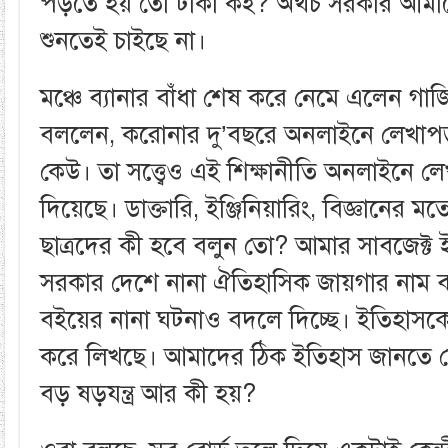
পড়তে হয় তো টাকা কই? অথচ সরকার আমাদ
শুনতেই চাইছে না।
মঞ্চে ব্যানার বাঁধা শেষ করে নেমে এলেন গাজ
বললেন, করোনার দু’বছরে অনলাইনে লেখাপড়া
কেউ। তা সত্ত্বেও এই শিক্ষানীতি অনলাইনে লে
দিয়েছে। ডাক্তারি, ইঞ্জিনিয়ারিং, বিজ্ঞানের ম
ছাত্রদের কী হবে বলুন তো? আমার সাবজেক্ট
সরকার দেশে নানা ঐতিহাসিক জায়গার নাম 
বইয়ের নানা ঘটনাও বদলে দিচ্ছে। ইতিহাস
করে লিখছে। আমাদের ঠিক ইতিহাস জানতে দ
বড় ষড়যন্ত্র আর কী হয়?