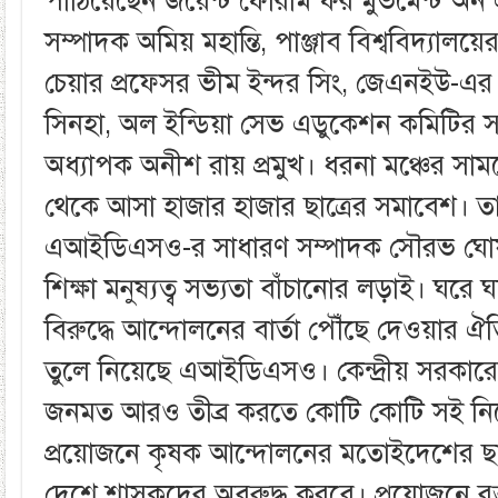
পাঠিয়েছেন জয়েন্ট ফোরাম ফর মুভমেন্ট অন
সম্পাদক অমিয় মহান্তি, পাঞ্জাব বিশ্ববিদ্যালয়ে
চেয়ার প্রফেসর ভীম ইন্দর সিং, জেএনইউ-এর অ
সিনহা, অল ইন্ডিয়া সেভ এডুকেশন কমিটির স
অধ্যাপক অনীশ রায় প্রমুখ। ধরনা মঞ্চের সাম
থেকে আসা হাজার হাজার ছাত্রের সমাবেশ। তা
এআইডিএসও-র সাধারণ সম্পাদক সৌরভ ঘো
শিক্ষা মনুষ্যত্ব সভ্যতা বাঁচানোর লড়াই। ঘরে
বিরুদ্ধে আন্দোলনের বার্তা পৌঁছে দেওয়ার ঐত
তুলে নিয়েছে এআইডিএসও। কেন্দ্রীয় সরকারের 
জনমত আরও তীব্র করতে কোটি কোটি সই নিয়
প্রয়োজনে কৃষক আন্দোলনের মতোইদেশের ছাত
দেশে শাসকদের অবরুদ্ধ করবে। প্রয়োজনে রক্