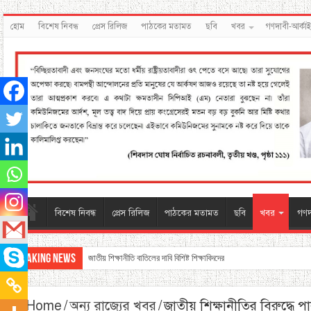
হোম
বিশেষ নিবন্ধ
প্রেস রিলিজ
পাঠকের মতামত
ছবি
খবর
গণদাবী-আর্কা
বিশেষ নিবন্ধ
প্রেস রিলিজ
পাঠকের মতামত
ছবি
খবর
গণদ
Breaking News
জাতীয় শিক্ষানীতি বাতিলের দাবি বিশিষ্ট শিক্ষাবিদদের
Home
/
অন্য রাজ্যের খবর
/
জাতীয় শিক্ষানীতির বিরুদ্ধে পা