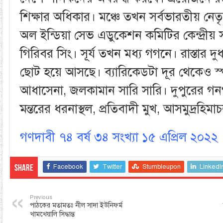
শিক্ষার অধিকার। মঞ্চে তখন সর্বভারতীয় নেতৃব
অল ইন্ডিয়া সেভ এডুকেশন কমিটির কেন্দ্রীয় 
গিরিবর সিং। সূর্য তখন মধ্য গগনে। রাস্তার দ
ছোট হয়ে আসছে। ব্যারিকেডটা দূর থেকেও স্পষ
আধাসেনা, জলকামান সারি সারি। দুপুরের গনগ
মন্তরের ধরনাস্থল, প্রতিবাদী মুখ, আসমুদ্রহিমা
গণদাবী ৭৪ বর্ষ ৩৪ সংখ্যা ১৫ এপ্রিল ২০২২
Facebook
Twitter
Stumbleupon
LinkedI
Share
Previous
পাঠকের মতামতঃ নীল সাদা ইউনিফর্ম
খামখেয়ালি সিদ্ধান্ত