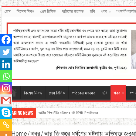
হোম
বিশেষ নিবন্ধ
প্রেস রিলিজ
পাঠকের মতামত
ছবি
খবর
গণদাবী-আর্কা
বিশেষ নিবন্ধ
প্রেস রিলিজ
পাঠকের মতামত
ছবি
খবর
গণদ
Breaking News
জাতীয় শিক্ষানীতি বাতিলের দাবি বিশিষ্ট শিক্ষাবিদদের
Home
/
খবর
/
আর জি করে ধর্ষণের ঘটনায় অভিযুক্ত জওয়