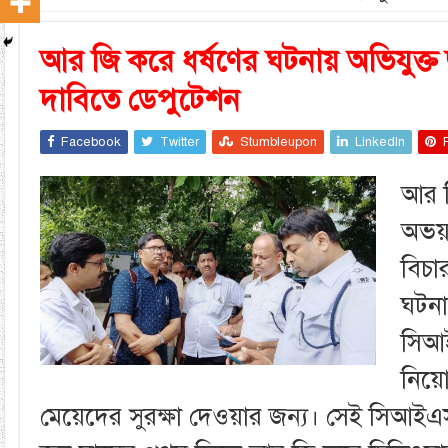
আর জি করে ধর্ষণের ঘটনায় অভিযুক্ত 
দাবিতে ডেপুটেশন
Facebook
Twitter
Stumbleupon
LinkedIn
আর 
অভয়
বিচা
ঘটনা
সিআ
নিয়
মেয়েদের সুরক্ষা দেওয়ার জন্য। সেই সি