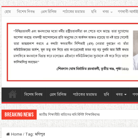
হোম
বিশেষ নিবন্ধ
প্রেস রিলিজ
পাঠকের মতামত
ছবি
খবর
গণদাবী-আর্কা
বিশেষ নিবন্ধ
প্রেস রিলিজ
পাঠকের মতামত
ছবি
খবর
গণদ
Breaking News
জাতীয় শিক্ষানীতি বাতিলের দাবি বিশিষ্ট শিক্ষাবিদদের
Home
/
Tag:
মণিপুর