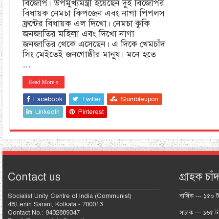
বিজেপি। উপমুখ্যমন্ত্রী হয়েছেন দুই বিজেপির
বিধায়ক নেমচা কিপজেন এবং নাগা পিপলস
ফ্রন্টের বিধায়ক এল দিখো। নেমচা কুকি
জনজাতির মহিলা এবং দিখো নাগা
জনজাতির থেকে এসেছেন। এ দিকে খেমচাঁদ
সিং মেইতেই জনগোষ্ঠীর মানুষ। মনে হতে
…
Read More »
Facebook
Twitter
Stumbleupon
LinkedIn
Pinterest
Contact us
গ্রাহক চাঁদ
Socialist Unity Centre of India (Communist)
বার্ষিক --- ১৫০ 
48,Lenin Sarani, Kolkata - 700013
Contact No.: 9432889347
সডাক --- ১৬৫ ট