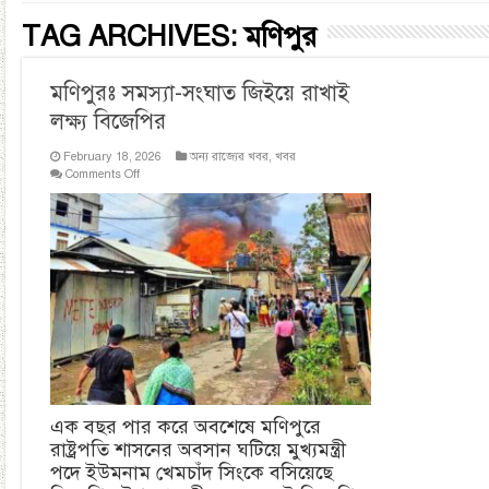
TAG ARCHIVES:
মণিপুর
মণিপুরঃ সমস্যা-সংঘাত জিইয়ে রাখাই
লক্ষ্য বিজেপির
February 18, 2026
অন্য রাজ্যের খবর
,
খবর
on
Comments Off
মণিপুরঃ
সমস্যা-
সংঘাত
জিইয়ে
রাখাই
লক্ষ্য
বিজেপির
এক বছর পার করে অবশেষে মণিপুরে
রাষ্ট্রপতি শাসনের অবসান ঘটিয়ে মুখ্যমন্ত্রী
পদে ইউমনাম খেমচাঁদ সিংকে বসিয়েছে