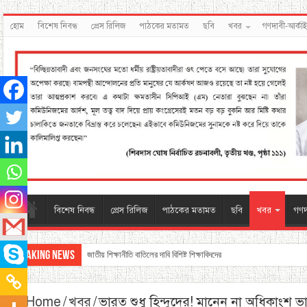
হোম
বিশেষ নিবন্ধ
প্রেস রিলিজ
পাঠকের মতামত
ছবি
খবর
গণদাবী-আর্কা
বিশেষ নিবন্ধ
প্রেস রিলিজ
পাঠকের মতামত
ছবি
খবর
গণদ
Breaking News
জাতীয় শিক্ষানীতি বাতিলের দাবি বিশিষ্ট শিক্ষাবিদদের
Home
/
খবর
/
ভারত শুধু হিন্দুদের! মানেন না অধিকাংশ 