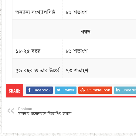
অন্যান্য সংখ্যালঘিষ্ঠ
৮১ শতাংশ
বয়স
১৮-২৫ বছর
৮১ শতাংশ
৫৬ বছর ও তার ঊর্ধ্বে
৭৩ শতাংশ
Facebook
Twitter
Stumbleupon
LinkedI
Share
Previous
মালদায় মনোনয়নে বিজেপির হামলা