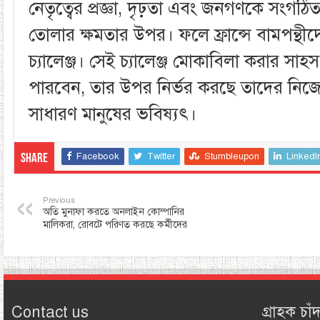
নেতৃত্বের প্রজ্ঞা, দৃঢ়তা এবং জনগণকে সংগ
তোলার ক্ষমতার উপর। ফলে ফ্রান্সে বামপন্
চ্যালেঞ্জ। সেই চ্যালেঞ্জ মোকাবিলা করার সা
পারবেন, তার উপর নির্ভর করছে তাদের নিজেদ
সাধারণ মানুষের ভবিষ্যৎ।
Facebook
Twitter
Stumbleupon
LinkedI
Share
Previous
অতি মুনাফা করতে অনলাইন কোম্পানির
মালিকরা, রোবটে পরিণত করছে কর্মীদের
Contact us
গ্রাহক চাঁদ