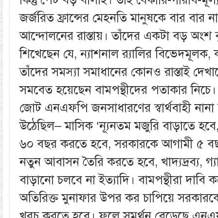
জর্জরিত ফ্রান্সের মেহনতি মানুষকে বার বার 
আন্দোলনের রাস্তায়। তাঁদের একটা বড় অংশ
শিখেছেন যে, ন্যাশনাল ব়‌্যালির বিভেদমূলক, 
তাঁদের সমস্যা সমাধানের কোনও রাস্তাই দেখা
সমবেত হয়েছেন বামপন্থীদের পতাকার নিচে। এ
জোট এনএফপি জনসাধারণের স্বার্থবাহী নানা দ
উঠেছিল– মাসিক ‘ন‌্যূনতম মজুরি বাড়াতে হ
৬০ বছর করতে হবে, সরকারকে আগামী ৫ বছ
নতুন আবাসন তৈরি করতে হবে, খাদ্যদ্রব্য, গ্য
বাড়ানো চলবে না ইত্যাদি। বামপন্থীরা দাবি
অতিরিক্ত মুনাফার উপর কর চাপিয়ে সরকারক
খরচ করতে হবে। ফলে সমর্থন বেড়েছে এনএ