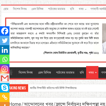
হোম
বিশেষ নিবন্ধ
প্রেস রিলিজ
পাঠকের মতামত
ছবি
খবর
গণদাবী-আর্কা
বিশেষ নিবন্ধ
প্রেস রিলিজ
পাঠকের মতামত
ছবি
খবর
গণদ
Breaking News
জাতীয় শিক্ষানীতি বাতিলের দাবি বিশিষ্ট শিক্ষাবিদদের
Home
/
আন্দোলনের খবর
/
ফ্রান্সে নির্বাচনঃ দক্ষিণপন্থা ন