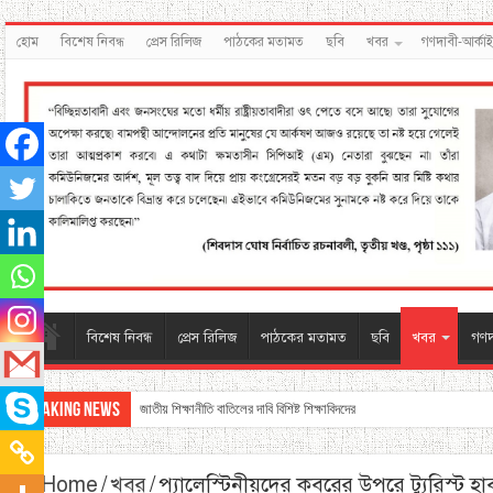
হোম
বিশেষ নিবন্ধ
প্রেস রিলিজ
পাঠকের মতামত
ছবি
খবর
গণদাবী-আর্কা
বিশেষ নিবন্ধ
প্রেস রিলিজ
পাঠকের মতামত
ছবি
খবর
গণদ
Breaking News
জাতীয় শিক্ষানীতি বাতিলের দাবি বিশিষ্ট শিক্ষাবিদদের
Home
/
খবর
/
প্যালেস্টিনীয়দের কবরের উপরে ট্যুরিস্ট হাব