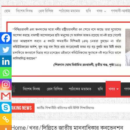
হোম
বিশেষ নিবন্ধ
প্রেস রিলিজ
পাঠকের মতামত
ছবি
খবর
গণদাবী-আর্কা
বিশেষ নিবন্ধ
প্রেস রিলিজ
পাঠকের মতামত
ছবি
খবর
গণদ
Breaking News
জাতীয় শিক্ষানীতি বাতিলের দাবি বিশিষ্ট শিক্ষাবিদদের
Home
/
খবর
/
দিল্লিতে জাতীয় মানবাধিকার কনভেনশন