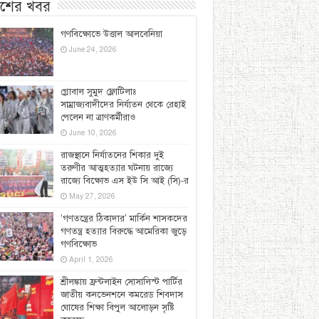
েশের খবর
গণবিক্ষোভে উত্তাল আলবেনিয়া
June 24, 2026
গ্লোবাল সুমুদ ফ্লোটিলাঃ
সাম্রাজ্যবাদীদের নির্যাতন থেকে রেহাই
পেলেন না ত্রাণকর্মীরাও
June 10, 2026
রাজস্থানে নির্যাতনের শিকার দুই
তরুণীর আত্মহত্যার ঘটনায় রাজ্যে
রাজ্যে বিক্ষোভ এস ইউ সি আই (সি)-র
May 27, 2026
‘গণতন্ত্রের ঠিকাদার’ মার্কিন শাসকদের
গণতন্ত্র হত্যার বিরুদ্ধে আমেরিকা জুড়ে
গণবিক্ষোভ
April 1, 2026
শ্রীলঙ্কায় ফ্রন্টলাইন সোসালিস্ট পার্টির
জাতীয় কনভেনশনে কমরেড শিবদাস
ঘোষের শিক্ষা বিপুল আলোড়ন সৃষ্টি