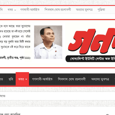
বি
খবর
গণদাবী-আর্কাইভ
শিবদাস ঘোষ রচনাবলী
অন্যান্য মুখপত্র
পুস্তিকা
মত
ছবি
খবর
গণদাবী-আর্কাইভ
শিবদাস ঘোষ রচনাবলী
অন্যান্য মুখপত্র
বিদদের
ত্রু গণ্য করেছিল