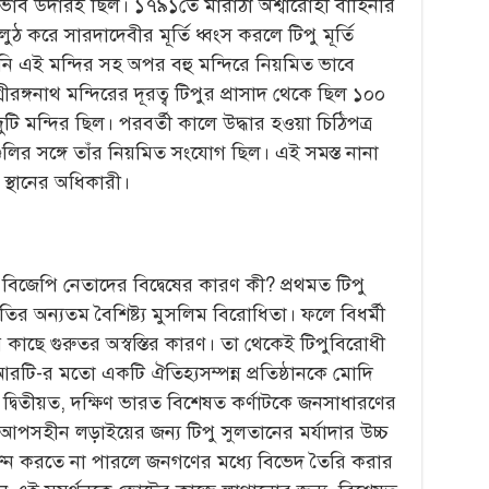
মনোভাব উদারই ছিল। ১৭৯১তে মারাঠা অশ্বারোহী বাহিনীর
 লুঠ করে সারদাদেবীর মূর্তি ধ্বংস করলে টিপু মূর্তি
িনি এই মন্দির সহ অপর বহু মন্দিরে নিয়মিত ভাবে
ীরঙ্গনাথ মন্দিরের দূরত্ব টিপুর প্রাসাদ থেকে ছিল ১০০
টি মন্দির ছিল। পরবর্তী কালে উদ্ধার হওয়া চিঠিপত্র
িরগুলির সঙ্গে তাঁর নিয়মিত সংযোগ ছিল। এই সমস্ত নানা
ট স্থানের অধিকারী।
বিজেপি নেতাদের বিদ্বেষের কারণ কী? প্রথমত টিপু
ির অন্যতম বৈশিষ্ট্য মুসলিম বিরোধিতা। ফলে বিধর্মী
ের কাছে গুরুতর অস্বস্তির কারণ। তা থেকেই টিপুবিরোধী
িইআরটি-র মতো একটি ঐতিহ্যসম্পন্ন প্রতিষ্ঠানকে মোদি
্বিতীয়ত, দক্ষিণ ভারত বিশেষত কর্ণাটকে জনসাধারণের
ে আপসহীন লড়াইয়ের জন্য টিপু সুলতানের মর্যাদার উচ্চ
্ষুণ্ন করতে না পারলে জনগণের মধ্যে বিভেদ তৈরি করার