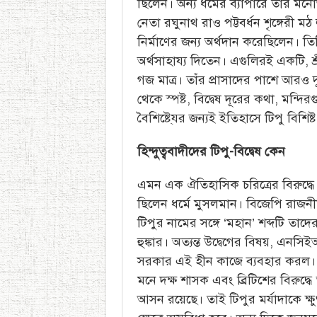
ছিলেন। অন্য ধর্মের ব্যাপারে তাঁর 
নেতা রঘুনাথ রাও পট্টবর্ধন শৃঙ্গেরী মঠ
নির্মাণের জন্য অর্থদান করেছিলেন। ত
অর্থসাহায্য দিতেন। এগুলিরই একটি, শ্র
গজ মাত্র। তাঁর প্রাসাদের পাশে আরও দু
থেকে স্পষ্ট, বিদ্বেষ দূরের কথা, মন্দ
বৈশিষ্টে্যর জন্যই ইতিহাসে টিপু বিশিষ্
হিন্দুত্ববাদীদের টিপু-বিদ্বেষ কেন
এমন এক ঐতিহাসিক চরিত্রের বিরুদ্ধে 
ছিলেন ধর্মে মুসলমান। বিজেপি রাজনীত
টিপুর নামের সঙ্গে ‘মহান’ শব্দটি তাদ
হুঙ্কার। অত্যন্ত উদ্বেগের বিষয়, এনস
সরকার এই হীন কাজে ব্যবহার করল। দ
মনে দক্ষ শাসক এবং ব্রিটিশের বিরুদ্ধ
আসন রয়েছে। তাই টিপুর মর্যাদাকে ক