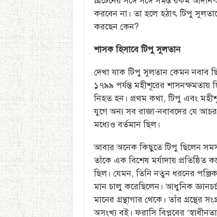
ব্রিটেনের সঙ্গে সঙ্গে সমস্ত রকম আদান
করবেন না। তা হলে হঠাৎ টিপু সুলত
করছেন কেন?
শাসক হিসাবে টিপু সুলতান
দেখা যাক টিপু সুলতান কেমন নবাব 
১৭৯৯ পর্যন্ত মহীশূরের শাসনক্ষমতায় ছ
নিহত হন। প্রথম কথা, টিপু এবং মহীশূ
যুগে অন্য সব রাজা-নবাবদের যে আচর
মধ্যেও বর্তমান ছিল।
আবার অনেক কিছুতে টিপু ছিলেন সমস
তাঁকে এক বিশেষ মর্যাদায় প্রতিষ্ঠিত 
ছিল। যেমন, তিনি নতুন ধরনের পঞ্জিকা
মান চালু করেছিলেন। আধুনিক জ্ঞানচর্চা
মানের গ্রন্থাগার থেকে। তাঁর গ্রন্থের
অসংখ্য বই। ফরাসি বিপ্লবের ‘স্বাধীনতা-