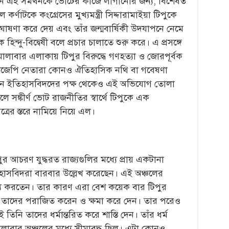
নমনে এই সমর্থনকে ভোটের কাজে লাগানোর জন্য, বিশেষত
্ণাটকে কংগ্রেসের মুখ্যমন্ত্রী সিদ্দারামাইয়া টিপুকে
 ঘোষণা করে দেয় এবং তাঁর জন্মবার্ষিকী উদযাপনে নেমে
 হিন্দু-বিদ্বেষী বলে প্রচার চালাতে শুরু করে। এ প্রসঙ্গে
মালাবার এলাকায় টিপুর বিরুদ্ধে গণহত্যা ও জোরপূর্বক
বিজেপি নেতারা কোনও ঐতিহাসিক নথি বা গবেষণা
ান ইতিহাসবিদদের পক্ষ থেকেও এই অভিযোগ তোলা
ে সঙ্কীর্ণ ভোট রাজনীতির স্বার্থে টিপুকে এক
রের স্তরে নামিয়ে নিয়ে এল।
 আচরণ যুদ্ধরত রাজ্যগুলির মধ্যে প্রায় একটানা
িহাসবিদরা বারবার উল্লেখ করেছেন। এই অঞ্চলের
ণ্য করতেন। তার কারণ এরা বেশ কয়েক বার টিপুর
পু তাদের পরাজিত করেন ও ক্ষমা করে দেন। তার পরেও
তিনি তাদের ধর্মান্তরিত করে শাস্তি দেন। তাঁর ধর্ম
ালাবার অঞ্চলের মধ্যে সীমাবদ্ধ ছিল। এটা কোনও