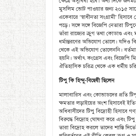
ক্ষেত্রে অসুবিধা হবে। অন্য দিকে জ
মুসলিম ভোট পাওয়ার জন্য ২০১৫ সালে কর
একেবারে ‘স্বাধীনতা সংগ্রামী’ হিসাবে
পড়ে। সঙ্গে সঙ্গে বিজেপি নেতারা টিপুকে
তাঁরা রাজ্যের ক্রুগ তথা কোডাগু এবং 
ধর্মান্তরণের অভিযোগ তোলে। যদিও 
থেকে এই অভিযোগ তোলেননি। বর্তম
হয়নি। অর্থাৎ কংগ্রেস এবং বিজেপি মিল
ঐতিহাসিক চরিত্র থেকে এক ধর্মীয় চরিত্
টিপু কি হিন্দু-বিদ্বেষী ছিলেন
মালাবারিস এবং কোভাডদের প্রতি টিপুর
ক্ষমতার লড়াইয়ের অংশ হিসাবেই ইত
অধিবাসীদের টিপু বিদ্রোহী হিসাবে গ
বিরুদ্ধে বিদ্রোহ ঘোষণা করে এবং টি
তারা বিদ্রোহ করলে তাদের শাস্তি দিতেই 
পরিবর্তনের এই নীতি কেবল ক্রুগ ও ম