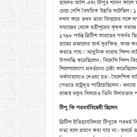
হায়দর আলি এবং টিপুর শাসন কালে মহ
চেয়ে বেশি বৈষয়িক উন্নতি ঘটেছিল।
দখল করে তখন তারা বিস্ময়ের সঙ্গে লক
সমাজের থেকে মহীশূরের কৃষক সমাজ 
১৭৯৮ পর্যন্ত ব্রিটিশ ভারতের গভর্নর
রাজ্যে প্রজাদের স্বার্থ সুরক্ষিত, ক
করতে পায়।’ আধুনিক ধারায় শিল্প-বাণি
উপলব্ধি করেছিলেন। বিদেশি শিল্প-বিশ
শিল্পোদ্যোগ প্রবর্তনের চেষ্টা করেছি
অর্থসাহায্যও দেওয়া হত। বৈদেশিক বাণিজ্
পেগুতে রাষ্ট্রদূত পাঠিয়েছিলেন। অন
রাজস্ব মকুব বিষয়েও তিনি উদারতার 
টিপু কি পরধর্মবিদ্বেষী ছিলেন
ব্রিটিশ ইতিহাসবিদরা টিপুকে পরধর্ম বি
সত্য বলে প্রমাণ করা যায় না। স্বধর্মে ত