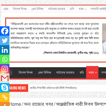
হোম
বিশেষ নিবন্ধ
প্রেস রিলিজ
পাঠকের মতামত
ছবি
খবর
গণদাবী-আর্কা
বিশেষ নিবন্ধ
প্রেস রিলিজ
পাঠকের মতামত
ছবি
খবর
গণদ
Breaking News
জাতীয় শিক্ষানীতি বাতিলের দাবি বিশিষ্ট শিক্ষাবিদদের
Home
/
অন্য রাজ্যের খবর
/
আন্তর্জাতিক নারী দিবস উ