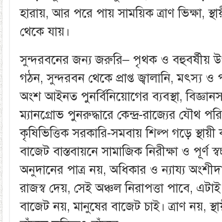
হারায়, আর পরে পায় সাময়িক ত্রাণ ভিক্ষা, স্থা
থেকে যায়।
সুন্দরবনের জন্য জরুরি– পৃথক ও বহুবর্ষীয় 
গঠন, সুন্দরবন থেকে প্রাপ্ত জ্বালানি, মৎস্য ও পর
অংশ আইনত পুনর্বিনিয়োগের ব্যবস্থা, বিজ্ঞানসম
ম্যানগ্রোভ পুনরুদ্ধারে কেন্দ্র-রাজ্যের যৌথ প
কৃষিভিত্তিক সরকারি-সমবায় শিল্প গড়ে স্থায়ী কর
বাজেট বাস্তবায়নে সামাজিক নিরীক্ষা ও পূর্ণ স্ব
অনুদানের পাত্র নয়, অধিকার ও ন্যায্য অংশীদারি
রাজস্ব দেয়, সেই অঞ্চল নিরাপত্তা পাবে, এটাই ন
বাজেট নয়, মানুষের বাজেট চাই। ত্রাণ নয়, স্থায