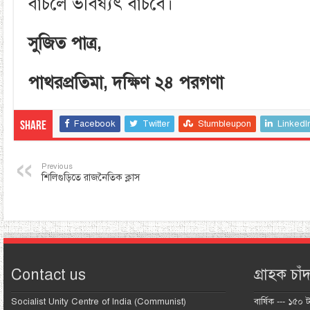
বাঁচলে ভবিষ্যৎ বাঁচবে।
সুজিত পাত্র
,
পাথরপ্রতিমা
,
দক্ষিণ ২৪ পরগণা
Facebook
Twitter
Stumbleupon
LinkedI
Share
Previous
শিলিগুড়িতে রাজনৈতিক ক্লাস
Contact us
গ্রাহক চাঁদ
Socialist Unity Centre of India (Communist)
বার্ষিক --- ১৫০ 