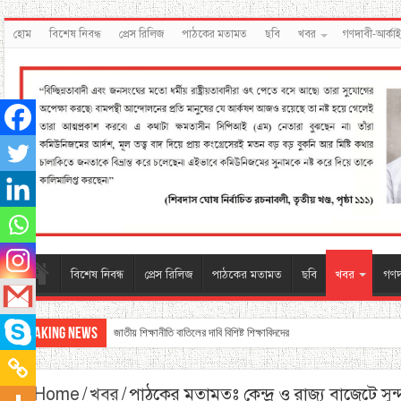
হোম
বিশেষ নিবন্ধ
প্রেস রিলিজ
পাঠকের মতামত
ছবি
খবর
গণদাবী-আর্কা
বিশেষ নিবন্ধ
প্রেস রিলিজ
পাঠকের মতামত
ছবি
খবর
গণদ
Breaking News
জাতীয় শিক্ষানীতি বাতিলের দাবি বিশিষ্ট শিক্ষাবিদদের
Home
/
খবর
/
পাঠকের মতামতঃ কেন্দ্র ও রাজ্য বাজেটে সুন্