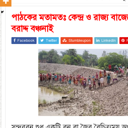
পাঠকের মতামতঃ কেন্দ্র ও রাজ্য বাজে
বরাদ্দ বঞ্চনাই
Facebook
Twitter
Stumbleupon
LinkedIn
সুন্দরবন শুধু একটি বন বা জৈব বৈচিত্র্যময় অঞ