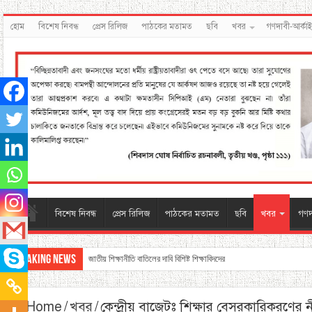
হোম
বিশেষ নিবন্ধ
প্রেস রিলিজ
পাঠকের মতামত
ছবি
খবর
গণদাবী-আর্কা
বিশেষ নিবন্ধ
প্রেস রিলিজ
পাঠকের মতামত
ছবি
খবর
গণদ
Breaking News
জাতীয় শিক্ষানীতি বাতিলের দাবি বিশিষ্ট শিক্ষাবিদদের
Home
/
খবর
/
কেন্দ্রীয় বাজেটঃ শিক্ষার বেসরকারিকরণের ন