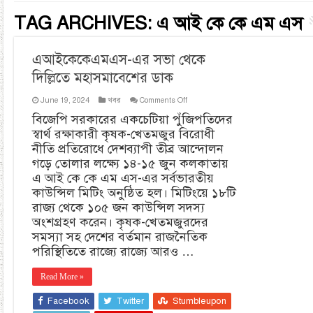
TAG ARCHIVES:
এ আই কে কে এম এস
এআইকেকেএমএস-এর সভা থেকে
দিল্লিতে মহাসমাবেশের ডাক
on
June 19, 2024
খবর
Comments Off
এআইকেকেএমএস-
বিজেপি সরকারের একচেটিয়া পুঁজিপতিদের
এর
স্বার্থ রক্ষাকারী কৃষক-খেতমজুর বিরোধী
সভা
থেকে
নীতি প্রতিরোধে দেশব্যাপী তীব্র আন্দোলন
দিল্লিতে
গড়ে তোলার লক্ষ্যে ১৪-১৫ জুন কলকাতায়
মহাসমাবেশের
এ আই কে কে এম এস-এর সর্বভারতীয়
ডাক
কাউন্সিল মিটিং অনুষ্ঠিত হল। মিটিংয়ে ১৮টি
রাজ্য থেকে ১০৫ জন কাউন্সিল সদস্য
অংশগ্রহণ করেন। কৃষক-খেতমজুরদের
সমস্যা সহ দেশের বর্তমান রাজনৈতিক
পরিস্থিতিতে রাজ্যে রাজ্যে আরও …
Read More »
Facebook
Twitter
Stumbleupon