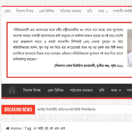
হোম
বিশেষ নিবন্ধ
প্রেস রিলিজ
পাঠকের মতামত
ছবি
খবর
গণদাবী-আর্কা
বিশেষ নিবন্ধ
প্রেস রিলিজ
পাঠকের মতামত
ছবি
খবর
গণদ
Breaking News
জাতীয় শিক্ষানীতি বাতিলের দাবি বিশিষ্ট শিক্ষাবিদদের
Home
/
Tag:
এ আই কে কে এম এস