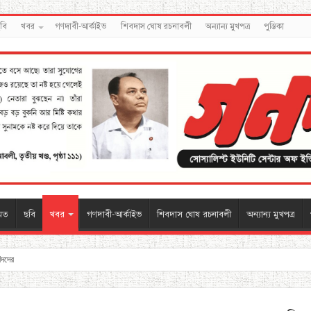
বি
খবর
গণদাবী-আর্কাইভ
শিবদাস ঘোষ রচনাবলী
অন্যান্য মুখপত্র
পুস্তিকা
মত
ছবি
খবর
গণদাবী-আর্কাইভ
শিবদাস ঘোষ রচনাবলী
অন্যান্য মুখপত্র
বিদদের