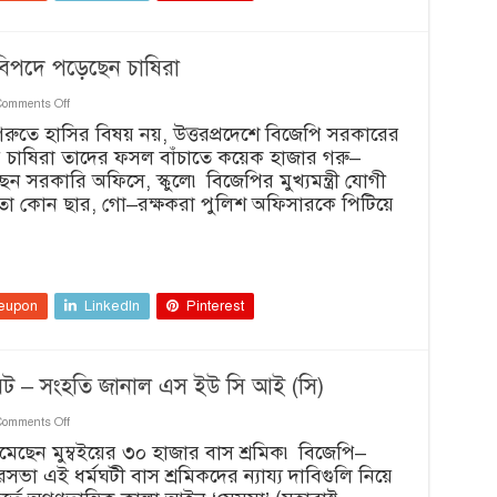
 বিপদে পড়েছেন চাষিরা
on
Comments Off
গো–
ভর্তি গরুতে হাসির বিষয় নয়, উত্তরপ্রদেশে বিজেপি সরকারের
রক্ষার
ে চাষিরা তাদের ফসল বাঁচাতে কয়েক হাজার গরু–
নামে
বিজেপির
ন সরকারি অফিসে, স্কুলে৷ বিজেপির মুখ্যমন্ত্রী যোগী
জুলুমে
 তো কোন ছার, গো–রক্ষকরা পুলিশ অফিসারকে পিটিয়ে
বিপদে
পড়েছেন
চাষিরা
eupon
LinkedIn
Pinterest
র্মঘট – সংহতি জানাল এস ইউ সি আই (সি)
on
Comments Off
মুম্বই
েমেছেন মুম্বইয়ের ৩০ হাজার বাস শ্রমিক৷ বিজেপি–
বাস
সভা এই ধর্মঘটী বাস শ্রমিকদের ন্যায্য দাবিগুলি নিয়ে
শ্রমিকদের
লাগাতার