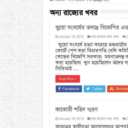
অন্য রাজ্যের খবর
ভুয়ো সংঘর্ষের তদন্তে বিজেপির এ
January 19, 2019
অন্য রাজ্যের খবর
,
খবর
ভুয়ো সংঘর্ষে হত্যা করেছে গুজরাটের
কোর্টে পেশ করা বিচারপতি বেদি কমি
কেন্দ্রের বিজেপি সরকার৷ ময়নাতদন্ত বল
করা হয়েছিল৷ খুন হয়েছিলেন তঁদের সঙ্গী
সিবিআই …
Read More »
Facebook
Twitter
Stumbl
কাকোরী শহিদ স্মরণ
January 18, 2019
অন্য রাজ্যের খবর
,
খবর
ভারতের স্বাধীনতা আন্দোলনের আপসহীন ব