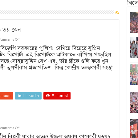
বিদ
ত ভয় কেন
on
Comments Off
ভুয়ো
 বিজেপি সরকারের পুলিশ৷ দেখিয়ে দিয়েছে সুপ্রিম
সংঘর্ষের
টির রিপোর্ট৷ এই রিপোর্টকে আটকাতে ঝাঁপিয়ে পড়েছিল
তদন্তে
বিজেপির
ছে সোহরাবুদ্দিন সেখ এবং তাঁর স্ত্রীকে গুলি করে খুন
এত
 তুলসীরাম প্রজাপতিও৷ কিন্তু কেন্দ্রীয় তদন্তকারী সংস্থা
ভয়
কেন
eupon
LinkedIn
Pinterest
on
Comments Off
কাকোরী
িপ্লবী ধারার অত্যন্ত উজ্জ্বল অধ্যায় কাকোরী ষড়যন্ত্র
শহিদ