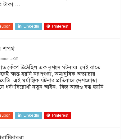
রি টাকা …
সি
আই
(সি)
eupon
LinkedIn
Pinterest
ার শপথ
on
mments Off
নির্ভয়া
ত রাত কেঁপে উঠেছিল এক নৃশংস ঘটনায়৷ সেই রাতে
দিবসে
 করেই ক্ষান্ত হয়নি নরপশুরা, অমানুষিক অত্যাচার
নারী
নির্যাতন
য়েটি৷ এই মর্মান্তিক ঘটনার প্রতিবাদে দেশজোড়া
রুখবার
 ধর্ষণবিরোধী নতুন আইন৷ কিন্তু আজও বন্ধ হয়নি
শপথ
eupon
LinkedIn
Pinterest
যারাটিচাররা