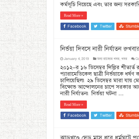
কর্মসূচি নিয়েছে এবং তার জন্য সরকা
Read More »
Facebook
Twitter
Stumbl
নির্ভয়া দিবসে নারী নির্যাতন রুখব
January 4, 2019
অন্য রাজ্যের খবর
,
খবর
Co
২০১২–র ১৬ ডিসেম্বর দিল্লির শীতার্
প্যারামেডিকেল ছাত্রী নির্ভয়াকে ধর্ষণ
চালিয়েছিল৷ ২৯ ডিসেম্বর মারা যায় মে
বিক্ষোভ আন্দোলনের চাপে সরকার আনে
নারী নির্যাতন৷ নির্ভয়া ঘটনা …
Read More »
Facebook
Twitter
Stumbl
ঝাড়খণ্ডে দেড় মাস ধরে ধর্মঘটে প্