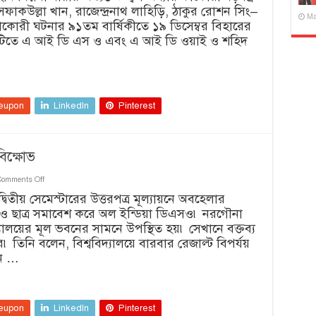
াকউল্লা খান, রাজেন্দ্রনাথ লাহিড়ি, ঠাকুর রোশন সিং–
স্মরণ
Ma
কাকোরী ঘটনার ৯১তম বার্ষিকীতে ১৯ ডিসেম্বর বিহারের
টিতে এ আই ডি এস ও এবং এ আই ডি ওয়াই ও শহিদ
eupon
LinkedIn
Pinterest
বিক্ষোভ
on
Comments Off
মিথিলা
্বিতীয় সেমেস্টারের উত্তরপত্র মূল্যায়নে অবহেলার
বিশ্ববিদ্যালয়ে
ল ও ছাত্র সমাবেশ করে অল ইন্ডিয়া ডিএসও৷ নরগৌনা
ডিএসও–
র
িদ্যালয়ের মূল ভবনের সামনে উপস্থিত হয়৷ সেখানে বক্তব্য
বিক্ষোভ
িনি বলেন, বিশ্ববিদ্যালয়ে বারবার রেজাল্ট বিপর্যয়
বন …
eupon
LinkedIn
Pinterest