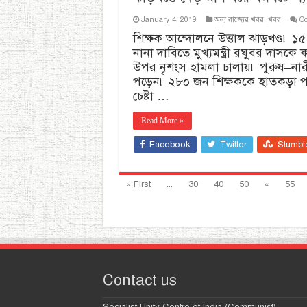
January 4, 2019
অন্য রাজ্যের খবর
,
খবর
Co
শিক্ষক আন্দোলনে উত্তাল ঝাড়খণ্ড৷ ১৫ ন
নানা দাবিতে মুখ্যমন্ত্রী রঘুবর দাস
উপর নৃশংস হামলা চালায়৷ পুরুষ–নারী ন
পড়েন৷ ২৮০ জন শিক্ষককে হাতকড়া পরিয়
চেষ্টা …
Read More »
Facebook
Twitter
Stumbl
« First
...
30
40
50
«
55
Contact us
Socialist Unity Centre of India (Communist)