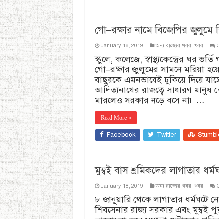
গো–রক্ষার নামে বিজেপির জুলুমে
January 18, 2019
অন্য রাজ্যের খবর
,
খবর
স্কুলে, কলেজে, স্বাস্থ্যকেন্দ্রের ঘর 
গো–রক্ষার জুলুমের সামনে মরিয়া হয়
বাছুরকে এমনভাবেই ঢুকিয়ে দিয়ে যাচ্ছে
আদিত্যনাথের রাজত্বে সাধারণ মানুষ
মারলেও সরকার নড়ে বসে না৷ …
Read More »
Facebook
Twitter
Stumbl
মুম্বই বাস শ্রমিকদের লাগাতার ধ
January 18, 2019
অন্য রাজ্যের খবর
,
খবর
৮ জানুয়ারি থেকে লাগাতার ধর্মঘটে ন
শিবসেনার রাজ্য সরকার এবং মুম্বই পুর