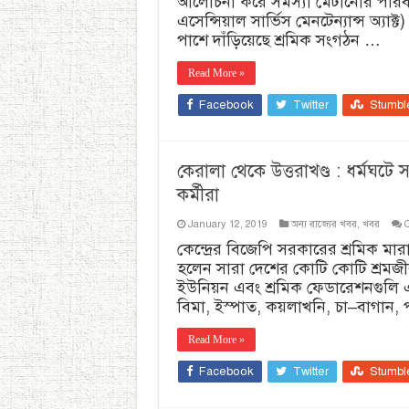
আলোচনা করে সমস্যা মেটানোর পরিবর্তে
এসেন্সিয়াল সার্ভিস মেনটেন্যান্স অ্যা
পাশে দাঁড়িয়েছে শ্রমিক সংগঠন …
Read More »
Facebook
Twitter
Stumbl
কেরালা থেকে উত্তরাখণ্ড : ধর্মঘটে
কর্মীরা
January 12, 2019
অন্য রাজ্যের খবর
,
খবর
কেন্দ্রের বিজেপি সরকারের শ্রমিক মারা
হলেন সারা দেশের কোটি কোটি শ্রমজীবী
ইউনিয়ন এবং শ্রমিক ফেডারেশনগুলি এ
বিমা, ইস্পাত, কয়লাখনি, চা–বাগান,
Read More »
Facebook
Twitter
Stumbl