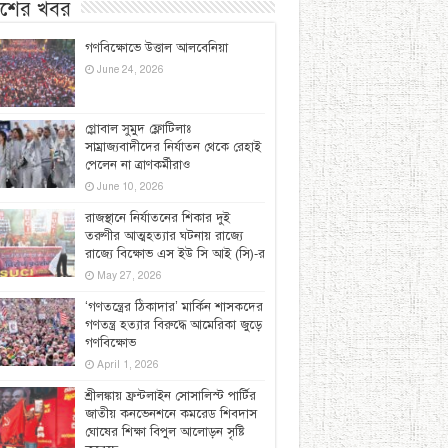
েশের খবর
গণবিক্ষোভে উত্তাল আলবেনিয়া
June 24, 2026
গ্লোবাল সুমুদ ফ্লোটিলাঃ
সাম্রাজ্যবাদীদের নির্যাতন থেকে রেহাই
পেলেন না ত্রাণকর্মীরাও
June 10, 2026
রাজস্থানে নির্যাতনের শিকার দুই
তরুণীর আত্মহত্যার ঘটনায় রাজ্যে
রাজ্যে বিক্ষোভ এস ইউ সি আই (সি)-র
May 27, 2026
‘গণতন্ত্রের ঠিকাদার’ মার্কিন শাসকদের
গণতন্ত্র হত্যার বিরুদ্ধে আমেরিকা জুড়ে
গণবিক্ষোভ
April 1, 2026
শ্রীলঙ্কায় ফ্রন্টলাইন সোসালিস্ট পার্টির
জাতীয় কনভেনশনে কমরেড শিবদাস
ঘোষের শিক্ষা বিপুল আলোড়ন সৃষ্টি