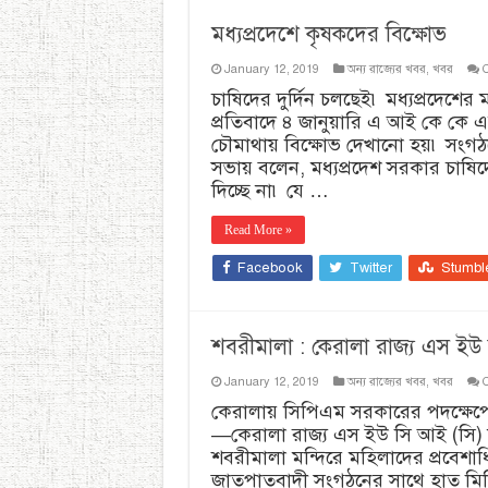
মধ্যপ্রদেশে কৃষকদের বিক্ষোভ
January 12, 2019
অন্য রাজ্যের খবর
,
খবর
চাষিদের দুর্দিন চলছেই৷ মধ্যপ্রদেশের
প্রতিবাদে ৪ জানুয়ারি এ আই কে কে এ
চৌমাথায় বিক্ষোভ দেখানো হয়৷ সংগঠনে
সভায় বলেন, মধ্যপ্রদেশ সরকার চাষ
দিচ্ছে না৷ যে …
Read More »
Facebook
Twitter
Stumbl
শবরীমালা : কেরালা রাজ্য এস ইউ
January 12, 2019
অন্য রাজ্যের খবর
,
খবর
কেরালায় সিপিএম সরকারের পদক্ষেপে স
—কেরালা রাজ্য এস ইউ সি আই (সি) ন
শবরীমালা মন্দিরে মহিলাদের প্রবেশ
জাতপাতবাদী সংগঠনের সাথে হাত মিলি