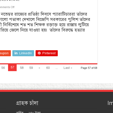
on
mments Off
ঝাড়খণ্ডে
ভেম্বর রাজ্যের প্রতিষ্ঠা দিবসে প্যারাটিচাররা তাঁদের
দেড়
কে কালো পতাকা দেখালে বিজেপি সরকারের পুলিশ তাঁদের
মাস
ধরে
ির্বিশেষে শত শত শিক্ষক রক্তাক্ত হয়ে রাস্তায় লুটিয়ে
ধর্মঘটে
ে জেলে নিয়ে যাওয়া হয়৷ তাঁদের বিরুদ্ধে হত্যার
প্যারাটিচাররা
eupon
LinkedIn
Pinterest
57
56
58
59
»
60
...
Last »
Page 57 of 68
গ্রাহক চাঁদা
Im
বার্ষিক --- ১৫০ টাকা