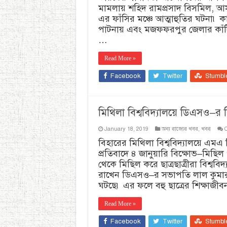
মামলায় শহিদ রামপ্রসাদ বিসমিল, আসফ
এর ফাঁসির মঞ্চে আত্মাহুতির ঘটনা৷ 
পাটনায় এবং মজফফরপুর জেলার কাঁ
…
Read More »
Facebook
Twitter
Stumbl
মিথিলা বিশ্ববিদ্যালয়ে ডিএসও–র 
January 18, 2019
অন্য রাজ্যের খবর
,
খবর
বিহারের মিথিলা বিশ্ববিদ্যালয়ে এমএ দ
প্রতিবাদে ৪ জানুয়ারি বিক্ষোভ–মিছি
থেকে মিছিল করে ছাত্রছাত্রীরা বিশ্বব
রাখেন ডিএসও–র সভাপতি লাল কুমার৷ ত
ঘটছে৷ এর ফলে বহু ছাত্রের শিক্ষাজী
Read More »
Facebook
Twitter
Stumbl