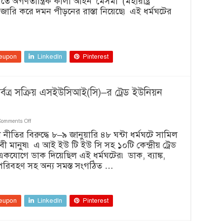
 অগণতান্ত্রিক কালা আইন ‘মেসমা’ (মহারাষ্ট্র
ধর্মঘট
ক্ট) জারি করে দমন পীড়নের রাস্তা নিয়েছে৷ এই ধর্মঘটের
–
সংহতি
জানাল
এস
ইউ
সি
eupon
LinkedIn
Pinterest
আই
(সি)
 সর্বত্র সক্রিয় এসইউসিআই(সি)–র ট্রেড ইউনিয়ন
on
Comments Off
কেরালা
 নীতির বিরুদ্ধে ৮–৯ জানুয়ারি ৪৮ ঘন্টা ধর্মঘটে সামিল
থেকে
 মানুষ৷ এ আই ইউ টি ইউ সি সহ ১০টি কেন্দ্রীয় ট্রেড
উত্তরাখণ্ড
:
কযোগে ডাক দিয়েছিল এই ধর্মঘটের৷ ডাক, ব্যাঙ্ক,
ধর্মঘটে
 পরিবহণ সহ অন্য সমস্ত সংগঠিত …
সর্বত্র
সক্রিয়
এসইউসিআই(সি)–
র
ট্রেড
eupon
LinkedIn
Pinterest
ইউনিয়ন
কর্মীরা