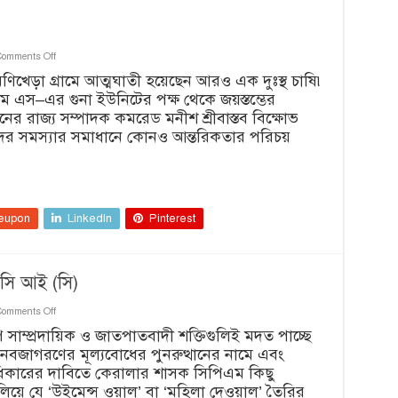
on
Comments Off
মধ্যপ্রদেশে
 মণিখেড়া গ্রামে আত্মঘাতী হয়েছেন আরও এক দুঃস্থ চাষি৷
কৃষকদের
ম এস–এর গুনা ইউনিটের পক্ষ থেকে জয়স্তম্ভের
বিক্ষোভ
র রাজ্য সম্পাদক কমরেড মনীশ শ্রীবাস্তব বিক্ষোভ
িদের সমস্যার সমাধানে কোনও আন্তরিকতার পরিচয়
eupon
LinkedIn
Pinterest
 সি আই (সি)
on
Comments Off
শবরীমালা
াম্প্রদায়িক ও জাতপাতবাদী শক্তিগুলিই মদত পাচ্ছে
:
বজাগরণের মূল্যবোধের পুনরুত্থানের নামে এবং
কেরালা
রাজ্য
াধিকারের দাবিতে কেরালার শাসক সিপিএম কিছু
এস
য়ে যে ‘উইমেন্স ওয়াল’ বা ‘মহিলা দেওয়াল’ তৈরির
ইউ