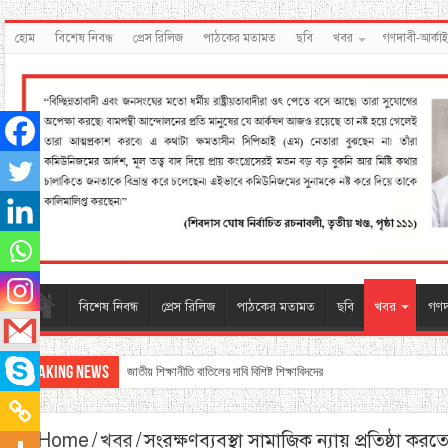
হোম
বিশেষ নিবন্ধ
প্রেস রিলিজ
পাঠকের মতামত
ছবি
খবর
গণদাবী-আর্কা
বিশেষ নিবন্ধ
প্রেস রিলিজ
পাঠকের মতামত
ছবি
খবর
গণদ
Breaking News
সাম্প্রদায়িক মতলবে ধৃত আন্দোলনকারীদের মুক্তি চাইঃ বামপন্থী ছাত্র সংগঠনগুলি
Home
/
খবর
/
সংরক্ষণব্যবস্থা সামাজিক ন্যায় প্রতিষ্ঠা কর