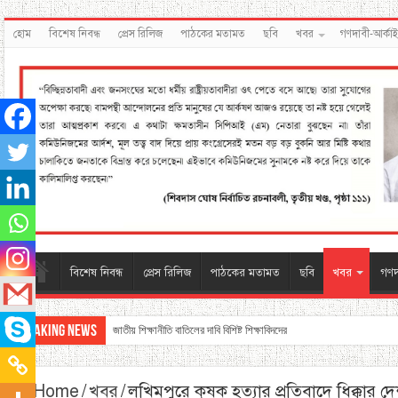
হোম
বিশেষ নিবন্ধ
প্রেস রিলিজ
পাঠকের মতামত
ছবি
খবর
গণদাবী-আর্কা
বিশেষ নিবন্ধ
প্রেস রিলিজ
পাঠকের মতামত
ছবি
খবর
গণদ
Breaking News
জাতীয় শিক্ষানীতি বাতিলের দাবি বিশিষ্ট শিক্ষাবিদদের
Home
/
খবর
/
লখিমপুরে কৃষক হত্যার প্রতিবাদে ধিক্কার দ