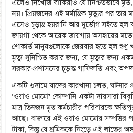
এলেও নিখোঁজ বাকিরাও যে নিিশ্চতভাবে মৃত
নয়। প্রিয়জনের এই মর্মান্তিক মৃত্যুর পর তা
এসেও চূড়ান্ত হয়রানি আর দুর্ভোগ সইতে হ
জায়গা থেকে আরেক জায়গায় অসহায়ের মত
শোকার্ত মানুষগুলোকে জেরবার হতে হল শুধু 
মৃত্যু সুনিশ্চিত করার জন্য, যে মৃত্যুর জন্য এক
সরকার-প্রশাসনের চূড়ান্ত গাফিলতি এবং অপদা
একটি গুদামে যাদের কারখানা চলত, ঘটনার প্
‘ওয়াও মোমো’ কোম্পানি একটা দায়সারা বিবৃ
মাত্র তিনজন মৃত কর্মচারীর পরিবারকে ক্ষতি
আছে। বাজারে এই ওয়াও মোমোর সম্পত্তির 
টাকা, কিন্তু যে শ্রমিককে নিংড়ে এই লাভের অঙ