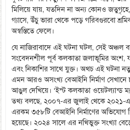
মিলিয়ে যায়, যতদিন না অন্য কোনও জতুগৃহে,
গ্যাসে, উঁচু ভারা থেকে পড়ে গরিবগুরবো শ্র
অস্বস্তিতে ফেলে।
যে নাজিরাবাদে এই ঘটনা ঘটল, সেই অঞ্চল বাস্ত
সংবেদনশীল পূর্ব কলকাতা জলাভূমির অংশ, যা
এবং নিকাশির সাথে যুক্ত। অথচ এই ঘটনা নত
এমন আরও অসংখ্য বেআইনি নির্মাণ সেখানে
আঙুল দেখিয়ে। ‘ইস্ট কলকাতা ওয়েটল্যান্ড ম
তথ্য বলছে, ২০০৭-এর জুলাই থেকে ২০২১-এর ফ
এরকম ৩৫৮টি বেআইনি নির্মাণের অভিযোগ বিভি
হয়েছে। ২০২৪ সালে এর নথিভুক্ত সংখ্যা বেড়ে