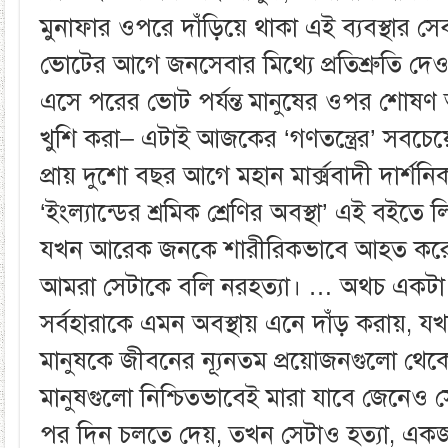
মুনাফার ওপরে দাঁড়িয়ে থাকা এই ব্যবস্থার
ভোটের আগে জনসেবার মিথ্যে প্রতিশ্রুতি দেও
এসে পরের ভোট পর্যন্ত মানুষের ওপর শোষণ অত
খুশি করা– এটাই আজকের ‘গণতন্ত্রের’ সবচেয
প্রায় দুশো বছর আগে মহান মার্ক্সবাদী দার্শন
‘ইংল্যান্ডের শ্রমিক শ্রেণির অবস্থা’ এই বই
যখন আরেক জনকে শারীরিকভাবে আহত করে এব
আমরা সেটাকে বলি নরহত্যা। … অথচ একট
সর্বহারাকে এমন অবস্থায় এনে দাঁড় করায়,
মানুষকে জীবনের ন্যূনতম প্রয়োজনগুলো থেক
মানুষগুলো নিশ্চিতভাবেই মারা যাবে জেনেও 
পর দিন চলতে দেয়, তখন সেটাও হত্যা, 