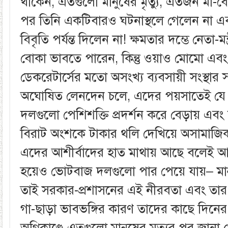
থাকেন, এতগুলো মানুষের মৃত্যু, এতজন মা-ব
পর তিনি একটিবারও ঘটনাস্থলে গেলেন না এ
বিবৃতি পর্যন্ত দিলেন না! ক্ষমতার দম্ভে নেতা-মন
বোকা ভাবতে পারেন, কিন্তু ওয়াও মোমো এবং এ
ডেকরেটার্সের মতো অসংখ্য ব্যবসায়ী সংস্থার
অঘোষিত লেনদেন চলে, এদের পয়সাতেই যে
দলগুলো পেশিশক্তি প্রদর্শন করে বেড়ায় এব
বিরাট অংশকে টাকার থলি দেখিয়ে অসামাজিক 
এদের আশীর্বাদের হাত মাথায় আছে বলেই আকণ্
হয়েও ভোটবাজ দলগুলো পার পেয়ে যায়– মান
তাই সরকার-প্রশাসনের এই নীরবতা এবং তার 
গা-ছাড়া ভাবভঙ্গির কারণ তাদের কাছে দিন
অগ্নিকাণ্ডে এতগুলো মানুষের মৃত্যুর পর জান