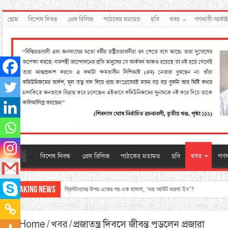
হোম
বিশেষ নিবন্ধ
প্রেস রিলিজ
পাঠকের মতামত
ছবি
খবর
গণদাবী-আর্কা
বিশেষ নিবন্ধ
প্রেস রিলিজ
পাঠকের মতামত
ছবি
খবর
গণদ
Breaking News
খ্রিস্টানদের উপর একের পর এক হামলা, ‘ভয় আউট ভরসা ইন’?
Home
/
খবর
/
প্রজাতন্ত্র দিবসে জীবন্ত পুড়লেন প্রজারা