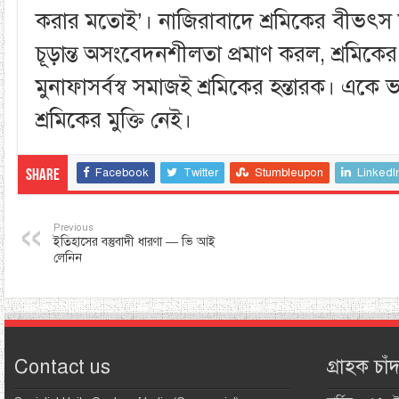
করার মতোই’। নাজিরাবাদে শ্রমিকের বীভৎস মৃত
চূড়ান্ত অসংবেদনশীলতা প্রমাণ করল, শ্রমিকে
মুনাফাসর্বস্ব সমাজই শ্রমিকের হন্তারক। একে
শ্রমিকের মুক্তি নেই।
Facebook
Twitter
Stumbleupon
LinkedI
Share
Previous
ইতিহাসের বস্তুবাদী ধারণা — ভি আই
লেনিন
Contact us
গ্রাহক চাঁদ