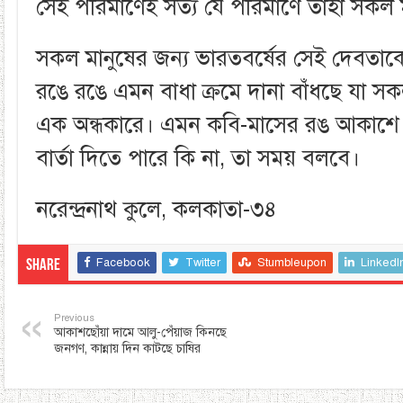
সেই পরিমাণেই সত্য যে পরিমাণে তাহা সকল 
সকল মানুষের জন্য ভারতবর্ষের সেই দেবতাক
রঙে রঙে এমন বাধা ক্রমে দানা বাঁধছে যা সক
এক অন্ধকারে। এমন কবি-মাসের রঙ আকাশে দ
বার্তা দিতে পারে কি না, তা সময় বলবে।
নরেন্দ্রনাথ কুলে, কলকাতা-৩৪
Facebook
Twitter
Stumbleupon
LinkedI
Share
Previous
আকাশছোঁয়া দামে আলু-পেঁয়াজ কিনছে
জনগণ, কান্নায় দিন কাটছে চাষির