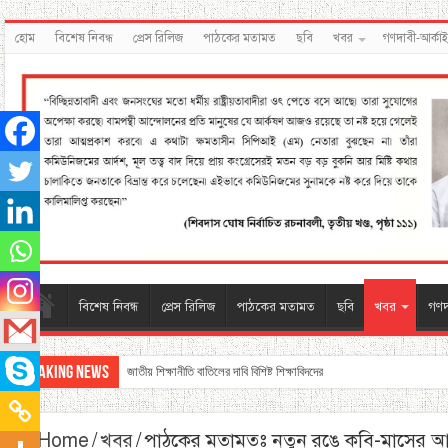
হোম
বিশেষ নিবন্ধ
প্রেস রিলিজ
পাঠকের মতামত
ছবি
খবর
গণদাবী-আর্কা
বিশেষ নিবন্ধ
প্রেস রিলিজ
পাঠকের মতামত
ছবি
খবর
গণদ
Breaking News
জাতীয় শিক্ষানীতি বাতিলের দাবি বিশিষ্ট শিক্ষাবিদদের
Home
/
খবর
/
পাঠকের মতামতঃ নতুন রঙে কবি-মাসের আকাশ