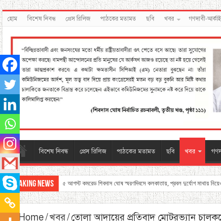
হোম
বিশেষ নিবন্ধ
প্রেস রিলিজ
পাঠকের মতামত
ছবি
খবর
গণদাবী-আর্কা
বিশেষ নিবন্ধ
প্রেস রিলিজ
পাঠকের মতামত
ছবি
খবর
গণদ
Breaking News
৫ আগস্ট কমরেড শিবদাস ঘোষ স্মরণদিবসে কলকাতায়, প্রবল দুর্যোগ মাথায় নিয়
Home
/
খবর
/
তোলা আদায়ের প্রতিবাদ মোটরভ্যান চালক