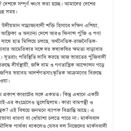
ন? দেশকে সম্পূর্ণ ধ্বংস করা হচ্ছে। আমাদের দেশের
ছন্ন সময়।
 উদীয়মান সাম্রাজ্যবাদী শক্তি হিসাবে দক্ষিণ এশিয়া,
্য, আফ্রিকা ও অন্যান্য দেশে আরও ফিনান্স পুঁজি ও পণ্য
বাদের সাথে হাত মিলিয়ে চলছে, অর্থনৈতিক-রাজনৈতিক-
আবার আমেরিকার সঙ্গে দর কষাকষির ক্ষমতা বাড়াবার
ছে। সুতরাং পরিস্থিতি দাবি করছে আজ ভারতের পুঁজিবাদী
রুদ্ধে দীর্ঘস্থায়ী, জঙ্গি বাম ও গণতান্ত্রিক আন্দোলন গড়ে
র ভয়াবহ আদর্শগতসাংস্কৃতিক আক্রমণের বিরুদ্ধে
ওয়া।
েড প্রকাশ কারাটের সঙ্গে একমত। কিন্তু এখানে একটি
িপিআই-এর কংগ্রেসেও তুলেছিলাম। কারা বামপন্থী ও
ত্রিক? এই বিষয়ে জনমনে ব্যাপক বিভ্রান্তি আছে। এ
সাভাসা ধারণা বা ধোঁয়াশা চলতে পারে না। মার্কসবাদ
়ে মৌলিক পার্থক্য থাকলেও যেসব দল নিজেদের মার্কসবাদী