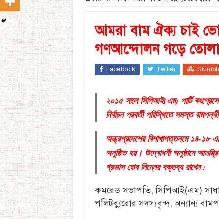
আমরা বাম ঐক্য চাই ভোটের স
গণআন্দোলন গড়ে তোলার
Facebook
Twitter
Stumbl
২০১৫ সালে সিপিআই(এম) পার্টি কংগ্রেসে 
নির্বাচন পরবর্তী পরিস্থিতে সমস্ত বামপন্থ
অন্ধ্রপ্রদেশের বিশাখাপত্তনমে ১৪-১৮ এ
অনুষ্ঠিত হয়। উদ্বোধনী অনুষ্ঠানে আমন্
প্রভাস ঘোষ নিম্নের বক্তব্য রাখেন :
কমরেড সভাপতি, সিপিআই(এম) সাধার
পলিটব্যুরোর সদস্যবৃন্দ, অন্যান্য বামপ