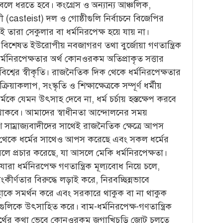
বলে ধরতে হবে। কংগ্রেস ও অন্যান্য আঞ্চলিক,
দী (casteist) দল ও গোষ্ঠীগুলি নির্বাচনে বিজেপির
ণেই তারা সেকুলার বা ধর্মনিরপেক্ষ হয়ে যায় না।
বিশেষত ইউরোপীয় নবজাগরণ তথা বুর্জোয়া গণতান্ত্রিক
্মনিরপেক্ষতার অর্থ কোনওরকম অতিপ্রাকৃত সত্তার
য় বিশ্বের স্বীকৃতি। রাজনৈতিক দিক থেকে ধর্মনিরপেক্ষতার
িয়াকলাপ, সংস্কৃতি ও শিক্ষাক্ষেত্রকে সম্পূর্ণ ধর্মীয়
র্মকে যেমন উৎসাহ দেবে না, ধর্ম চর্চায় হস্তক্ষেপ করবে
াবে থাকবে। আমাদের স্বাধীনতা আন্দোলনের সময়
িটিশ সাম্রাজ্যবাদীদের সাথেই রাজনৈতিক ক্ষেত্রে আপস
ক থেকে ধর্মের সাথেও আপস করেছে এবং সকল ধর্মের
বলে প্রচার করেছে, যা আসলে মেকি ধর্মনিরপেক্ষতা।
রা ধর্মনিরপেক্ষ গণতান্ত্রিক মূল্যবোধ নিয়ে চলে,
ংকীর্ণতার বিরুদ্ধে লড়াই করে, নিরবচ্ছিন্নভাবে
পন্থাকে সমর্থন করে এবং সরকারে থাকুক বা না থাকুক
গুলিকে উৎসাহিত করে। বাম-ধর্মনিরপেক্ষ-গণতান্ত্রিক
 স্বার্থের কথা ভেবে কোনওরকম জগাখিচুড়ি জোট চলতে