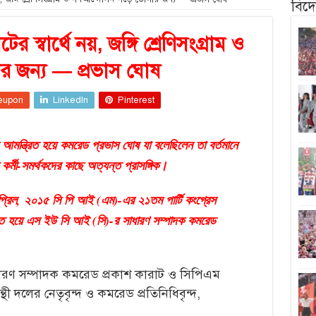
বিদ
্বার্থে নয়, জঙ্গি শ্রেণিসংগ্রাম ও
 জন্য — প্রভাস ঘোষ
eupon
LinkedIn
Pinterest
আমন্ত্রিত হয়ে কমরেড প্রভাস ঘোষ যা বলেছিলেন তা বর্তমানে
ী কর্মী-সমর্থকদের কাছে অত্যন্ত প্রাসঙ্গিক।
প্রিল, ২০১৫ সি পি আই (এম)-এর ২১তম পার্টি কংগ্রেস
ত্রিত হয়ে এস ইউ সি আই (সি)-র সাধারণ সম্পাদক কমরেড
ণ সম্পাদক কমরেড প্রকাশ কারাট ও সিপিএম
ন্থী দলের নেতৃবৃন্দ ও কমরেড প্রতিনিধিবৃন্দ,