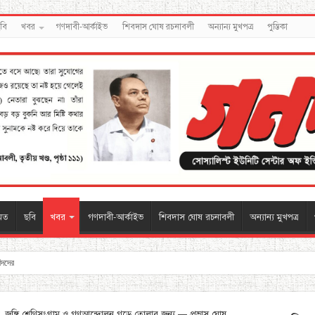
বি
খবর
গণদাবী-আর্কাইভ
শিবদাস ঘোষ রচনাবলী
অন্যান্য মুখপত্র
পুস্তিকা
মত
ছবি
খবর
গণদাবী-আর্কাইভ
শিবদাস ঘোষ রচনাবলী
অন্যান্য মুখপত্র
বিদদের
়, জঙ্গি শ্রেণিসংগ্রাম ও গণআন্দোলন গড়ে তোলার জন্য — প্রভাস ঘোষ