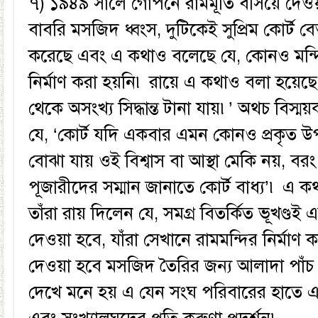
৭) ১৯৪৯ সালে গোপনে রামমূর্তি বসিয়ে দে
বাবরি মসজিদ ধ্বংস, দুটিকেই সুপ্রিম কোর্ট
করেছে এবং এ কথাও বলেছে যে, কোনও মন্দ
নির্মাণ করা হয়নি৷ রায়ে এ কথাও বলা হয়েছে যে,
থেকে অসংখ্য সিদ্ধান্ত টানা যায়৷’ অথচ বিস্ময়
যে, ‘কোর্ট যদি একবার এমন কোনও প্রকৃত উপা
বোঝা যায় ওই বিশ্বাস বা আস্থা মেকি নয়, বরং 
পূজারীদের সম্মান জানাতে কোর্ট বাধ্য’৷ এ 
তাঁরা রায় দিলেন যে, সমগ্র বিতর্কিত ভূখণ্ডই এ
দেওয়া হবে, যাঁরা সেখানে রামমন্দির নির্মা
দেওয়া হবে মসজিদ তৈরির জন্য আলাদা পাঁ
দেখে মনে হয় এ যেন সংঘ পরিবারের হাতে একট