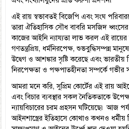
এবং সংখ্যালঘুদের প্রতি করুণা প্রদর্শন৷
এই রায় স্বভাবতই বিজেপি এবং সংঘ পরিবার
তারা ঐতিহাসিক সৌধ বাবরি মসজিদ ধ্বংসে
কাজের আইনি ন্যায্যতা লাভ করল এই রায়ের দ্ব
গণতন্ত্রপ্রিয়, ধর্মনিরপেক্ষ, শুভবুদ্ধিসম্পন্ন মান
উদ্বেগ ও আশঙ্কার সৃষ্টি করেছে এবং ভারতীয় বি
নিরপেক্ষতা ও পক্ষপাতহীনতা সম্পর্কে গভীর স
আমরা মনে করি, সুপ্রিম কোর্টের এই রায় আ
এবং বিচার ব্যবস্থার সকল নৈতিকতাকে উপেক্ষ
ন্যায়বিচারের চরম প্রহসন ঘটিয়েছে৷ আজ পর্যন্ত
আইনশাস্ত্রের ইতিহাসে কোথাও কখনও ধর্মীয় 
সাক্ষ্যপ্রমাণ ও আইনের ঊর্ধ্বে স্থান দেওয়া হ