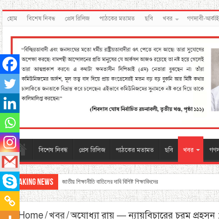
হোম
বিশেষ নিবন্ধ
প্রেস রিলিজ
পাঠকের মতামত
ছবি
খবর
গণদাবী-আর্কা
বিশেষ নিবন্ধ
প্রেস রিলিজ
পাঠকের মতামত
ছবি
খবর
গণদ
Breaking News
জাতীয় শিক্ষানীতি বাতিলের দাবি বিশিষ্ট শিক্ষাবিদদের
Home
/
খবর
/
অযোধ্যা রায় — ন্যায়বিচারের চরম প্রহসন 