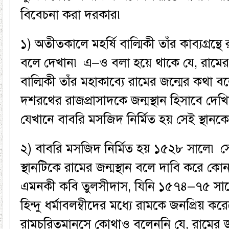
বিবেচনা করা দরকার৷
১) অতীতকালে মহর্ষি বাল্মিকী তাঁর কাব্যগ্রন্
বলে দেখান৷ এ–ও বলা হয়ে থাকে যে, রামের
বাল্মিকী তাঁর মহাকাব্যে রামের জন্মের কথা 
দশরথের রাজপ্রাসাদকে জন্মস্থান হিসাবে দেখ
যেখানে বাবরি মসজিদ নির্মিত হয় সেই স্থানক
২) বাবরি মসজিদ নির্মিত হয় ১৫২৮ সালে৷
স্থানটিকে রামের জন্মস্থান বলে দাবি করে 
এমনকী কবি তুলসীদাস, যিনি ১৫৭৪–৭৫ সা
হিন্দু ধর্মাবলম্বীদের মধ্যে রামকে জনপ্রিয় ক
রামচরিতমানসে কোথাও বলেননি যে, রামের জ